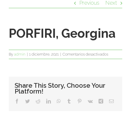
Previous
Next
PORFIRI, Georgina
en
By
admin
|
1 diciembre, 2021
|
Comentarios desactivados
PORFIRI,
Georgina
Share This Story, Choose Your
Platform!
Facebook
Twitter
Reddit
LinkedIn
WhatsApp
Tumblr
Pinterest
Vk
Xing
Email