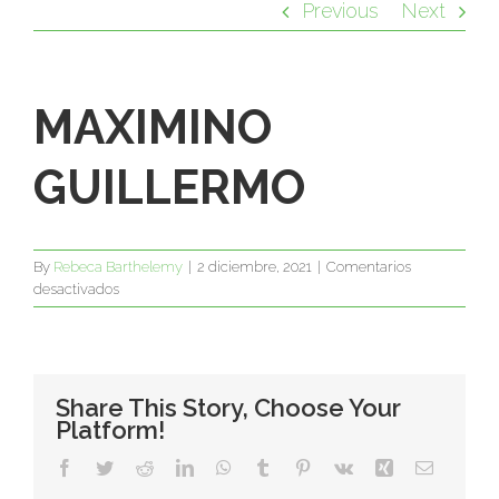
Previous
Next
MAXIMINO
GUILLERMO
By
Rebeca Barthelemy
|
2 diciembre, 2021
|
Comentarios
en
desactivados
MAXIMINO
GUILLERMO
Share This Story, Choose Your
Platform!
Facebook
Twitter
Reddit
LinkedIn
WhatsApp
Tumblr
Pinterest
Vk
Xing
Email