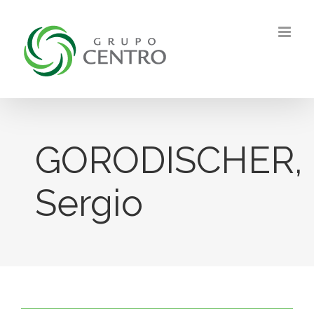
Skip
to
content
GORODISCHER,
Sergio