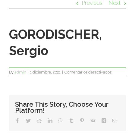
Previous
Next
GORODISCHER,
Sergio
en
By
admin
|
1 diciembre, 2021
|
Comentarios desactivados
GORODISCHE
Sergio
Share This Story, Choose Your
Platform!
Facebook
Twitter
Reddit
LinkedIn
WhatsApp
Tumblr
Pinterest
Vk
Xing
Email