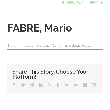
Previous
Next
FABRE, Mario
en
By
admin
|
1 diciembre, 2021
|
Comentarios desactivados
FABRE,
Mario
Share This Story, Choose Your
Platform!
Facebook
Twitter
Reddit
LinkedIn
WhatsApp
Tumblr
Pinterest
Vk
Xing
Email