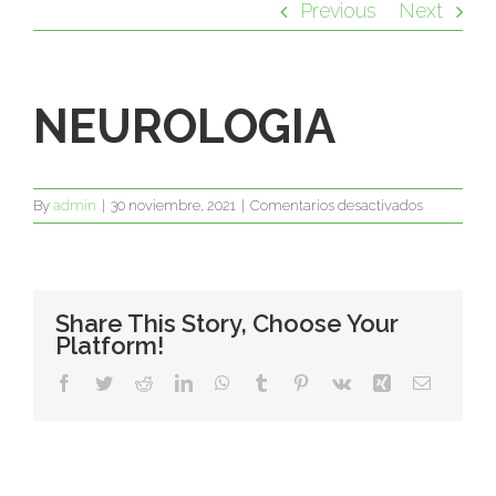
Previous
Next
NEUROLOGIA
en
By
admin
|
30 noviembre, 2021
|
Comentarios desactivados
NEUROLOG
Share This Story, Choose Your
Platform!
Facebook
Twitter
Reddit
LinkedIn
WhatsApp
Tumblr
Pinterest
Vk
Xing
Email