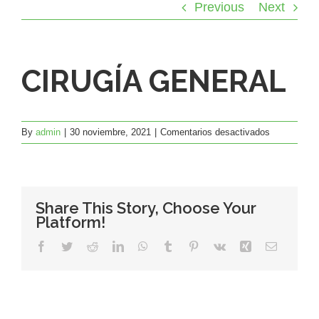
Previous
Next
CIRUGÍA GENERAL
en
By
admin
|
30 noviembre, 2021
|
Comentarios desactivados
CIRUGÍA
GENERAL
Share This Story, Choose Your
Platform!
Facebook
Twitter
Reddit
LinkedIn
WhatsApp
Tumblr
Pinterest
Vk
Xing
Email