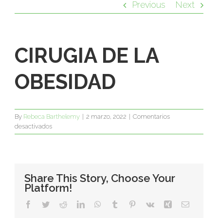
Previous
Next
CIRUGIA DE LA
OBESIDAD
By
Rebeca Barthelemy
|
2 marzo, 2022
|
Comentarios
en
desactivados
CIRUGIA
DE
LA
OBESIDAD
Share This Story, Choose Your
Platform!
Facebook
Twitter
Reddit
LinkedIn
WhatsApp
Tumblr
Pinterest
Vk
Xing
Email